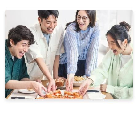
ทั้งหมด
เพื่อฟันขาว สะอาด
เพื่อลมหายใจสดชื่น
สำหรับเด็ก
สุขภาพเหงือก
อาการเสียวฟัน
เพื่อความสะอาดล้ำลึก
ลดแบคทีเรีย ลดกลิ่นปาก
สมุนไพรกับดารดูแลช่องปาก
ปัญหาฟันผุ
สุขภาพฟัน
กิจวัตรประจำวันในการดูแลสุขภาพช่องปาก