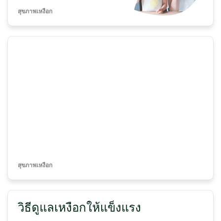
สุขภาพเหงือก
สุขภาพเหงือก
วิธีดูแลเหงือกให้แข็งแรง