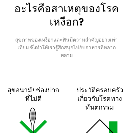
อะไรคือสาเหตุของโรค
แปรงสีฟันไฟฟ้า
เหงือก?
หัวข้อที่ได้รับความสนใจอื่นๆ
สุขภาพของเหงือกและฟันมีความสำคัญอย่างเท่า
เทียม ซึ่งทำให้เรารู้สึกสนุกไปกับอาหารที่หลาก
การดูแลเคลือบฟัน
แปรงสีฟัน
รอยยิ้ม
หลาย
โอกาส/ เวลา
กิจกรรมเพื่อส่วนร่วม
โควิท-19
การเดท
พฤติกรรม / นิสัย
ความสวยงาม
เรื่องอื่นๆ
สุขอนามัยช่องปาก
ประวัติครอบครัว
ที่ไม่ดี
เกี่ยวกับโรคทาง
ทันตกรรม