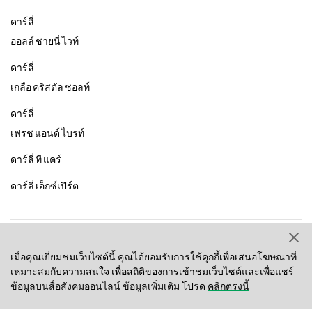
ดาร์ลี่
ออลล์ ชายนี่ ไวท์
ดาร์ลี่
เกลือ คริสตัล ซอลท์
ดาร์ลี่
เฟรช แอนด์ ไบรท์
ดาร์ลี่ ที แคร์
ดาร์ลี่ เอ็กซ์เปิร์ต
สุขภาพช่องปาก
ข้อมูลเกี่ยวกับบริษัท
เมื่อคุณเยี่ยมชมเว็บไซต์นี้ คุณได้ยอมรับการใช้คุกกี้เพื่อเสนอโฆษณาที่
ข่าวใหม่
เหมาะสมกับความสนใจ เพื่อสถิติของการเข้าชมเว็บไซต์และเพื่อแชร์
Brand Initiative
ข้อมูลบนสื่อสังคมออนไลน์ ข้อมูลเพิ่มเติม โปรด
คลิกตรงนี้
นโยบายทางกฎหมาย