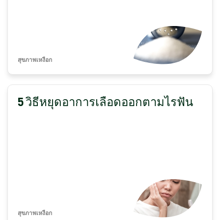
สุขภาพเหงือก
5 วิธีหยุดอาการเลือดออกตามไรฟัน
สุขภาพเหงือก