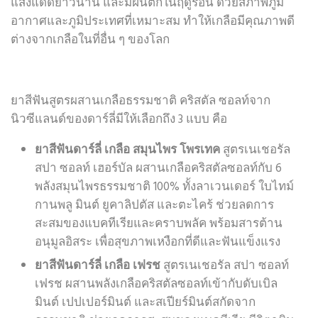
แสงแดดยาวนาน และมีฝนตกในฤดูร้อน ด้วยสภาพภูมิ
อากาศและภูมิประเทศที่เหมาะสม ทำให้เกลือมีคุณภาพดี
ต่างจากเกลือในที่อื่น ๆ ของโลก
ยาสีฟันสูตรผสานเกลือธรรมชาติ คริสตัล ซอลท์จาก
นิวซีแลนด์ของดาร์ลี่มีให้เลือกถึง 3
แบบ คือ
ยาสีฟันดาร์ลี่ เกลือ สมุนไพร โพรเทค
สูตรเนเชอรัล
สปา ซอลท์ เฮอร์บัล ผสานเกลือคริสตัลซอลท์กับ 6
พลังสมุนไพรธรรมชาติ 100% ทั้งลาเวนเดอร์ ใบไทม์
กานพลู มินต์ ยูคาลิปตัส และตะไคร้ ช่วยลดการ
สะสมของแบคทีเรียและคราบพลัค พร้อมสารต้าน
อนุมูลอิสระ เพื่อสุขภาพเหงือกที่ดีและฟันแข็งแรง
ยาสีฟันดาร์ลี่ เกลือ เฟรช
สูตรเนเชอรัล สปา ซอลท์
เฟรช ผสานพลังเกลือคริสตัลซอลท์เข้ากับดับเบิล
มินต์ เปปเปอร์มินต์ และสเปียร์มินต์สกัดจาก