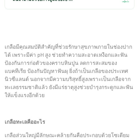
ค้นหาตามหัวข้อการดูแลช่องปาก
ทั้งหมด
เพื่อฟันขาว สะอาด
เพื่อลมหายใจสดชื่น
สำหรับเด็ก
เกลือมีคุณสมบัติสำคัญที่ช่วยรักษาสุขภาพภายในช่องปาก
ได้ เพราะมีค่า pH
สูง ช่วยทำความสะอาดเหงือกและฟัน
สุขภาพเหงือก
อาการเสียวฟัน
ป้องกันการก่อตัวของคราบหินปูน ลดการสะสมของ
แบคทีเรีย ป้องกันปัญหาฟันผุ ยิ่งถ้าเป็นเกลือของประเทศ
เพื่อความสะอาดล้ำลึก
นิวซีแลนด์ นอกจากมีความบริสุทธิ์สูงเพราะเป็นเกลือจาก
ทะเลธรรมชาติแล้ว ยังมีแร่ธาตุสูงช่วยบำรุงกระดูกและฟัน
ลดแบคทีเรีย ลดกลิ่นปาก
ให้แข็งแรงอีกด้วย
สมุนไพรกับดารดูแลช่องปาก
ปัญหาฟันผุ
เกลือทะเลคืออะไร
สุขภาพฟัน
เกลือส่วนใหญ่มีลักษณะคล้ายกันคือประกอบด้วยโซเดียม