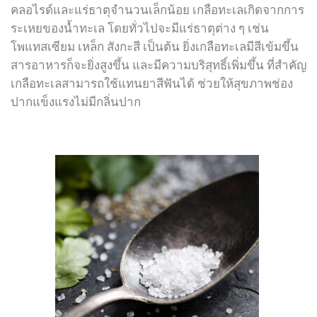
คลอไรด์และแร่ธาตุจำนวนเล็กน้อย เกลือทะเลเกิดจากการ
กิจวัตรประจำวันในการดูแลสุขภาพช่องปาก
ระเหยของน้ำทะเล โดยทั่วไปจะมีแร่ธาตุต่าง ๆ เช่น
โพแทสเซียม เหล็ก สังกะสี เป็นต้น ยิ่งเกลือทะเลมีสีเข้มขึ้น
แปรงสีฟันไฟฟ้า
สารอาหารก็จะยิ่งสูงขึ้น และมีความบริสุทธิ์เพิ่มขึ้น ที่สำคัญ
เกลือทะเลสามารถใช้แทนยาสีฟันได้ ช่วยให้สุขภาพช่อง
ปากแข็งแรงไม่มีกลิ่นปาก
หัวข้อที่ได้รับความสนใจอื่นๆ
การดูแลเคลือบฟัน
แปรงสีฟัน
รอยยิ้ม
โอกาส/ เวลา
กิจกรรมเพื่อส่วนร่วม
โควิท-19
การเดท
พฤติกรรม / นิสัย
ความสวยงาม
เรื่องอื่นๆ