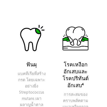
ฟันผุ
โรคเหงือก
อักเสบและ
แบคทีเรียที่สร้าง
โรคปริทันต์
กรด โดยเฉพาะ
4
อักเสบ
อย่างยิ่ง
Streptococcus
การสะสมของ
mutans เผา
คราบพลัคตาม
ผลาญน้ำตาล