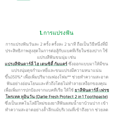
1. การแปรงฟัน
การแปรงฟันวันละ 2 ครั้ง ครั้งละ 2 นาที ถือเป็นวิธีหนึ่งที่มี
ประสิทธิภาพสูงสุดในการต่อสู้กับแบคทีเรียในช่องปาก ใช้
แปรงสีฟันขนนุ่ม เช่น
แปรงสีฟันดาร์ลี่ ไฮ เดนซิตี้ กัมแคร์
ซึ่งออกแบบมาให้มีขน
แปรงนุ่มดุจกำมะหยี่และขนแปรงมีความหนาแน่น
ขึ้น350%* เพื่อเพิ่มปริมาณฟองโฟม** ช่วยทำความสะอาด
ฟันอย่างอ่อนโยนและทั่วถึงโดยไม่ทำลายเหงือกของคุณ
เพื่อเพิ่มการปกป้องจากแบคทีเรีย ให้ใช้
ยาสีฟันดาร์ลี่ เฟรช
โพรเทค ทูอินวัน (Darlie Fresh Protect 2 in 1 Toothpaste)
ซึ่งเป็นเทคโนโลยีใหม่ของยาสีฟันผสมน้ำยาบ้วนปาก เข้า
ทำความสะอาดอย่างล้ำลึกแม้บริเวณที่เข้าถึงยาก ช่วยลด