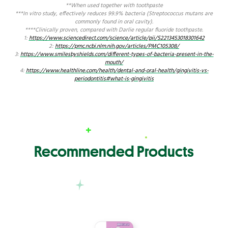
**When used together with toothpaste
***In vitro study, effectively reduces 99.9% bacteria (Streptococcus mutans are
commonly found in oral cavity).
****Clinically proven, compared with Darlie regular fluoride toothpaste.
1:
https://www.sciencedirect.com/science/article/pii/S2213453018301642
2:
https://pmc.ncbi.nlm.nih.gov/articles/PMC105308/
3:
https://www.smilesbyshields.com/different-types-of-bacteria-present-in-the-
mouth/
4:
https://www.healthline.com/health/dental-and-oral-health/gingivitis-vs-
periodontitis#what-is-gingivitis
Recommended Products