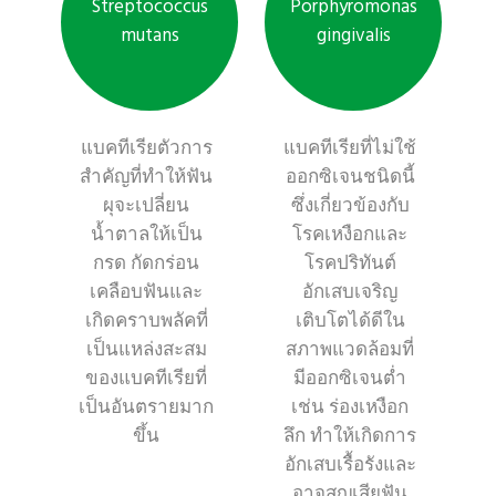
Streptococcus
Porphyromonas
mutans
gingivalis
แบคทีเรียตัวการ
แบคทีเรียที่ไม่ใช้
สำคัญที่ทำให้ฟัน
ออกซิเจนชนิดนี้
ผุจะเปลี่ยน
ซึ่งเกี่ยวข้องกับ
น้ำตาลให้เป็น
โรคเหงือกและ
กรด กัดกร่อน
โรคปริทันต์
เคลือบฟันและ
อักเสบเจริญ
เกิดคราบพลัคที่
เติบโตได้ดีใน
เป็นแหล่งสะสม
สภาพแวดล้อมที่
ของแบคทีเรียที่
มีออกซิเจนต่ำ
เป็นอันตรายมาก
เช่น ร่องเหงือก
ขึ้น
ลึก ทำให้เกิดการ
อักเสบเรื้อรังและ
อาจสูญเสียฟัน