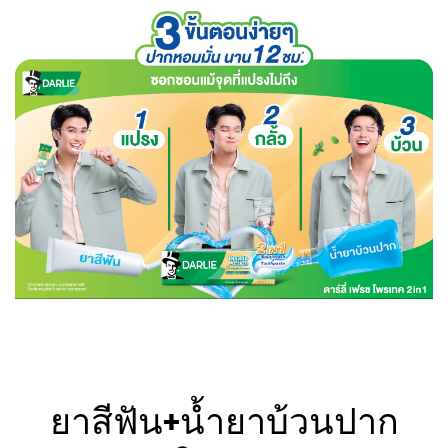
ยาสีฟัน+น้ำยาบ้วนปาก