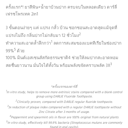
ครั้งแรก*! ยาสีฟัน+น้ำยาบ้วนปาก ครบจบในหลอดเดียว ดาร์ลี่
เฟรชโพรเทค 2in1
3 ขั้นตอนง่ายๆ แค่ แปรง กลั้ว บ้วน ซอกซอนสะอาดสุดแม้จุดที่
2
แปรงไม่ถึง กลิ่นปากไม่กลับมา 12 ชั่วโมง
1
ทำความสะอาดล้ำลึกกว่า
ลดการสะสมของแบคทีเรียในช่องปาก
5
99%
ด้วย
100% มินต์เอสเซนส์สกัดธรรมชาติ4 ช่วยให้ลมปากสะอาดหอม
3
สดชื่นยาวนาน มั่นใจได้ทั้งวัน พร้อมพลังขจัดคราบพลัค 3X
*ครั้งแรกของดาร์ลี่
1
In vitro study, helps to remove more extrinsic stains compared with a blank control
group using DARLIE Fluoride Toothpaste.
2
Clinically proven, compared with DARLIE regular fluoride toothpaste.
3
3x reduction of plaque index compared with a regular DARLIE toothpaste without
Zinc Citrate after 3 months of usage.
4
Peppermint and spearmint oils in flavor are 100% original from natural plants
5
In vitro study, effectively kill 99.9% bacteria (Streptococcus mutans are commonly
found in oral cavity).