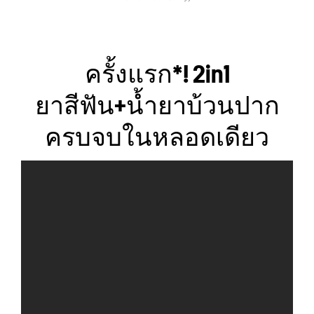
ครั้งแรก*! 2in1
ยาสีฟัน+น้ำยาบ้วนปาก
ครบจบในหลอดเดียว