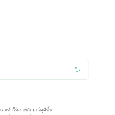
าพเหงือก
อาการเสียวฟัน
และทำให้ภาพลักษณ์ดูดีขึ้น
ปัญหาฟันผุ
สุขภาพฟัน