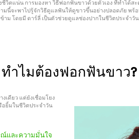
งชีวิตแน่น การมองหา วิธีฟอกฟันขาวด้วยตัวเอง ที่ทำได้สะ
มนี้จะพาไปรู้จักวิธีดูแลฟันให้ดูขาวขึ้นอย่างปลอดภัย พร้
ข้าม โดยมี ดาร์ลี่ เป็นตัวช่วยดูแลช่องปากในชีวิตประจำวัน
กิจวัตรประจำวันในการดูแลสุขภาพช่องปาก
แปรงสีฟันไฟฟ้
หัวข้อที่ได้รับความสนใจอื่นๆ
ทำไมต้องฟอกฟันขาว?
สีฟัน
รอยยิ้ม
โอกาส/ เวลา
กิจกรรมเพื่อส่วนร
พฤติกรรม / นิสัย
ความสวยงาม
เรื่องอื่นๆ
งเดียว แต่ยังเชื่อมโยง
ือยิ้มในชีวิตประจำวัน
ณ์และความมั่นใจ