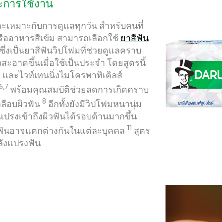
ละการใช้งาน
ละเหมาะกับการดูแลทุกวัน สำหรับคนที่
อาหารสีเข้ม สามารถเลือกใช้
ยาสีฟัน
ซึ่งเป็นยาสีฟันวิปโฟมที่ช่วยดูแลคราบ
ะอาดขึ้นเมื่อใช้เป็นประจำ โดยสูตรนี้
์ล และไวท์เทนนิ่งไมโครพาทิเคิลส์
6,7
พร้อมคุณสมบัติช่วยลดการเกิดคราบ
8
คลือบผิวฟัน
อีกทั้งยังมีวิปโฟมหนานุ่ม
แปรงเข้าถึงผิวฟันได้รอบด้านมากขึ้น
11
ฟันอาจแตกต่างกันในแต่ละบุคคล
สูตร
หลังแปรงฟัน