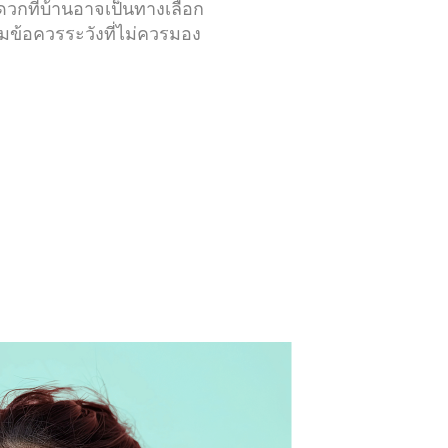
ดวกที่บ้านอาจเป็นทางเลือก
อมข้อควรระวังที่ไม่ควรมอง
า
่วม
โควิท-19
การเดท