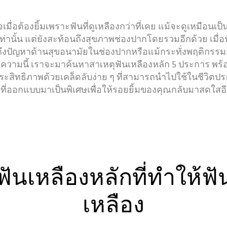
ใจเมื่อต้องยิ้มเพราะฟันที่ดูเหลืองกว่าที่เคย แม้จะดูเหมือนเป็
กิจวัตรประจำวันในการดูแลสุขภาพช่องปาก
แปรงสีฟันไฟฟ้
่านั้น แต่ยังสะท้อนถึงสุขภาพช่องปากโดยรวมอีกด้วย เมื
งปัญหาด้านสุขอนามัยในช่องปากหรือแม้กระทั่งพฤติกรรม
วามนี้ เราจะมาค้นหาสาเหตุฟันเหลืองหลัก 5 ประการ พร้อ
ีประสิทธิภาพด้วยเคล็ดลับง่าย ๆ ที่สามารถนำไปใช้ในชีวิต
ี่ที่ออกแบบมาเป็นพิเศษเพื่อให้รอยยิ้มของคุณกลับมาสดใสอี
หัวข้อที่ได้รับความสนใจอื่นๆ
สีฟัน
รอยยิ้ม
โอกาส/ เวลา
กิจกรรมเพื่อส่วนร
พฤติกรรม / นิสัย
ความสวยงาม
เรื่องอื่นๆ
ฟันเหลืองหลักที่ทำให้
เหลือง