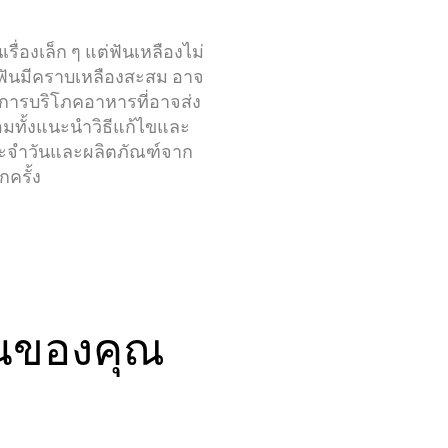
นเรื่องเล็ก ๆ แต่ฟันเหลืองไม่
า
่อฟันมีคราบเหลืองสะสม อาจ
การบริโภคอาหารที่อาจส่ง
มทั้งแนะนำวิธีแก้ไขและ
ประจำวันและผลิตภัณฑ์จาก
กครั้ง
่วม
โควิท-19
การเดท
ฟันของคุณ