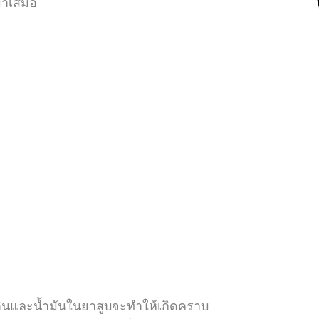
่ำเสมอ
ิโคตินและน้ำมันในยาสูบจะทำให้เกิดคราบ