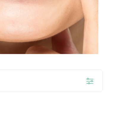
าพเหงือก
อาการเสียวฟัน
ปัญหาฟันผุ
สุขภาพฟัน