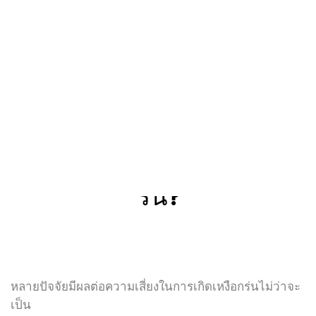
บริเวณด้านข้างของฟันและแนวเหงือก ซึ่งบางคนอาจ
รู้สึกไวต่อการรับความร้อนหรือความเย็นเกินไป
เนื่องจากชั้นเคลือบฟันบางลงไปตามเวลาที่เหงือกร่น
ลงมา สิ่งนี้อาจเป็นสัญญาณแรกๆ ที่บอกให้คุณใส่ใจ
และปรับเปลี่ยนการดูแลช่องปากของตนเองอย่าง
จริงจัง
ใครมีความเสี่ยงต่อเหงือก
ร่น?
หลายปัจจัยมีผลต่อความเสี่ยงในการเกิด
เหงือกร่น
ไม่ว่าจะ
เป็น