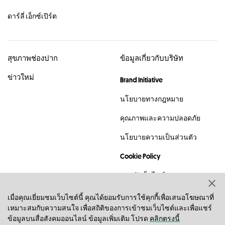
ดาร์ลี่ เอ็กซ์เปิร์ต
สุขภาพช่องปาก
ข้อมูลเกี่ยวกับบริษัท
ข่าวใหม่
Brand Initiative
นโยบายทางกฎหมาย
คุณภาพและความปลอดภัย
นโยบายความเป็นส่วนตัว
Cookie Policy
แผนผังเว็บไซต์
ติดต่อเรา
เมื่อคุณเยี่ยมชมเว็บไซต์นี้ คุณได้ยอมรับการใช้คุกกี้เพื่อเสนอโฆษณาที่
เหมาะสมกับความสนใจ เพื่อสถิติของการเข้าชมเว็บไซต์และเพื่อแชร์
ข้อมูลบนสื่อสังคมออนไลน์ ข้อมูลเพิ่มเติม โปรด
คลิกตรงนี้
© 2023 บริษัท ฮอว์ลี แอนด์ เฮเซิล (บีวีไอ) จำกัด ได้สงวนสิทธิ์ตามกฏ