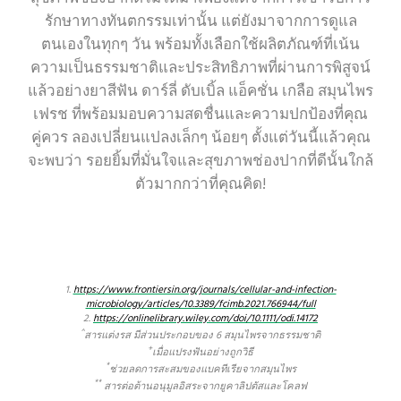
รักษาทางทันตกรรมเท่านั้น แต่ยังมาจากการดูแล
ตนเองในทุกๆ วัน พร้อมทั้งเลือกใช้ผลิตภัณฑ์ที่เน้น
ความเป็นธรรมชาติและประสิทธิภาพที่ผ่านการพิสูจน์
แล้วอย่างยาสีฟัน ดาร์ลี่ ดับเบิ้ล แอ็คชั่น เกลือ สมุนไพร
เฟรช ที่พร้อมมอบความสดชื่นและความปกป้องที่คุณ
คู่ควร ลองเปลี่ยนแปลงเล็กๆ น้อยๆ ตั้งแต่วันนี้แล้วคุณ
จะพบว่า รอยยิ้มที่มั่นใจและสุขภาพช่องปากที่ดีนั้นใกล้
ตัวมากกว่าที่คุณคิด!
1.
https://www.frontiersin.org/journals/cellular-and-infection-
microbiology/articles/10.3389/fcimb.2021.766944/full
2.
https://onlinelibrary.wiley.com/doi/10.1111/odi.14172
^
สารแต่งรส มีส่วนประกอบของ 6 สมุนไพรจากธรรมชาติ
+
เมื่อแปรงฟันอย่างถูกวิธี
*
ช่วยลดการสะสมของแบคทีเรียจากสมุนไพร
**
สารต่อต้านอนุมูลอิสระจากยูคาลิปตัสและโคลฟ