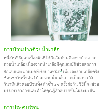
การบ้วนปากด้วยน้ำเกลือ
หนึ่งในวิธีดูแลเบื้องต้นที่ใช้กันในบ้านคือการบ้วนปาก
ด้วยน้ำเกลือ เนื่องจากน้ำเกลือมีคุณสมบัติช่วยลดการ
3
อักเสบและฆ่าแบคทีเรียบางชนิด
เพียงละลายเกลือครึ่ง
ช้อนชาในน้ำอุ่น 1 ถ้วย จากนั้นกลั้วปากเป็นเวลา 30
วินาทีแล้วค่อยบ้วนทิ้ง ทำซ้ำ 2-3 ครั้งต่อวัน วิธีนี้จะช่วย
บรรเทาอาการและทำให้คุณรู้สึกสบายขึ้นในระยะสั้น
การประคบร้อน