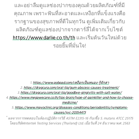
และอย่าลืมดูแลช่องปากของคุณด้วยผลิตภัณฑ์ที่มี
คุณภาพ เพราะฟันที่สะอาดและเหงือกที่แข็งแรงคือ
รากฐานของสุขภาพที่ดีในทุกวัน ดูเพิ่มเติมเกี่ยวกับ
ผลิตภัณฑ์ดูแลช่องปากจากดาร์ลี่ได้จากเว็บไซต์
https://www.darlie.co.th/th
และเริ่มต้นวันใหม่ด้วย
รอยยิ้มที่มั่นใจ!
1.
https://www.pobpad.com/เหงือกเป็นหนอง-รู้จักสา
2.
https://dragcura.com/oral-tip/gum-abscess-causes-treatment/
3.
https://dragcura.com/oral-tip/goodbye-gingivitis-with-salt-water/
4.
https://www.megawecare.co.th/tips-brain/type-of-painkiller-and-how-to-choose-
medicine/
5.
https://www.mayoclinic.org/diseases-conditions/periodontitis/symptoms-
causes/syc-20354473
*
ผลจากการทดสอบในห้องปฏิบัติการวิธี ASTM E2315-16 กับเชื้อ S. mutans ATCC 25175
โดยบริษัทIntertek Testing Services (Thailand) Ltd. เมื่อวันที่ 24 ธันวาคม พ.ศ. 2563