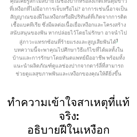
คุณเคยรู้สึกไม่สบายในช่องปากหรือสังเกตเห็นตุ่มขาว
ที่เหงือกที่ไม่มีอาการเจ็บหรือไม่? อาการเช่นนี้อาจเป็น
เพื่อความสะอาดล้ำลึก
สัญญาณของฝีในเหงือกหรือฝีปริทันต์ที่เกิดจากการติด
เชื้อแบคทีเรีย ซึ่งมีผลต่อเนื้อเยื่อเหงือกและโครงสร้าง
ลดแบคทีเรีย ลดกลิ่นปาก
สนับสนุนของฟัน หากปล่อยไว้โดยไม่รักษา อาจนำไป
1
สู่ภาวะแทรกซ้อนที่ร้ายแรงและสูญเสียฟันได้
บทความนี้จะพาคุณไปศึกษาวิธีแก้ไขที่ได้ผลทั้งใน
สมุนไพรกับดารดูแลช่องปาก
ปัญหาฟันผุ
บ้านและการรักษาโดยทันตแพทย์มืออาชีพ พร้อมทั้ง
แนะนำผลิตภัณฑ์ดูแลช่องปากจากดาร์ลี่ที่สามารถ
สุขภาพฟัน
ช่วยดูแลสุขภาพฟันและเหงือกของคุณให้ดียิ่งขึ้น
กิจวัตรประจำวันในการดูแลสุขภาพช่องปาก
ทำความเข้าใจสาเหตุที่แท้
แปรงสีฟันไฟฟ้า
จริง:
อธิบายฝีในเหงือก
หัวข้อที่ได้รับความสนใจอื่นๆ