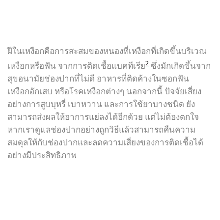
การดูแลเคลือบฟัน
แปรงสีฟัน
รอยยิ้ม
โอกาส/ เวลา
กิจกรรมเพื่อส่วนร่วม
โควิท-19
การเดท
พฤติกรรม / นิสัย
ฝีในเหงือกคือการสะสมของ
หนองที่เหงือก
ที่เกิดขึ้นบริเวณ
2
เหงือกหรือฟัน
จากการติดเชื้อแบคทีเรีย
ซึ่งมักเกิดขึ้นจาก
ความสวยงาม
เรื่องอื่นๆ
สุขอนามัยช่องปากที่ไม่ดี
อาหารที่ติดค้างในซอกฟัน
เหงือกอักเสบ
หรือโรคเหงือกต่างๆ
นอกจากนี้
ปัจจัยเสี่ยง
อย่างการสูบบุหรี่
เบาหวาน
และการใช้ยาบางชนิด
ยัง
สามารถส่งผลให้อาการแย่ลงได้อีกด้วย
แต่ไม่ต้องตกใจ
หากเราดูแลช่องปากอย่างถูกวิธีแล้วสามารถคืนความ
สมดุลให้กับช่องปากและลดความเสี่ยงของการติดเชื้อได้
อย่างมีประสิทธิภาพ