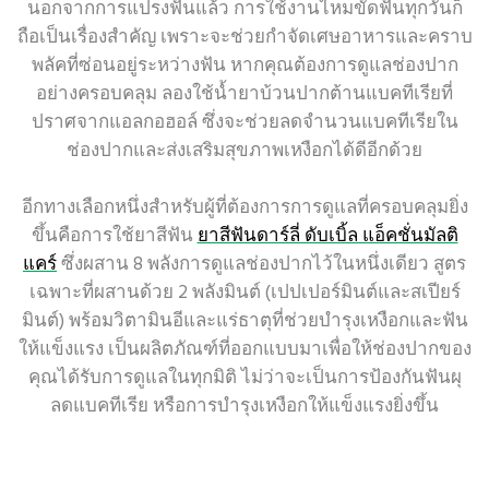
นอกจากการแปรงฟันแล้ว การใช้งานไหมขัดฟันทุกวันก็
ถือเป็นเรื่องสำคัญ เพราะจะช่วยกำจัดเศษอาหารและคราบ
พลัคที่ซ่อนอยู่ระหว่างฟัน หากคุณต้องการดูแลช่องปาก
อย่างครอบคลุม ลองใช้น้ำยาบ้วนปากต้านแบคทีเรียที่
ปราศจากแอลกอฮอล์ ซึ่งจะช่วยลดจำนวนแบคทีเรียใน
ช่องปากและส่งเสริมสุขภาพเหงือกได้ดีอีกด้วย
อีกทางเลือกหนึ่งสำหรับผู้ที่ต้องการการดูแลที่ครอบคลุมยิ่ง
ขึ้นคือการใช้ยาสีฟัน
ยาสีฟันดาร์ลี่ ดับเบิ้ล แอ็คชั่นมัลติ
แคร์
ซึ่งผสาน 8 พลังการดูแลช่องปากไว้ในหนึ่งเดียว สูตร
เฉพาะที่ผสานด้วย 2 พลังมินต์ (เปปเปอร์มินต์และสเปียร์
มินต์) พร้อมวิตามินอีและแร่ธาตุที่ช่วยบำรุงเหงือกและฟัน
ให้แข็งแรง เป็นผลิตภัณฑ์ที่ออกแบบมาเพื่อให้ช่องปากของ
คุณได้รับการดูแลในทุกมิติ ไม่ว่าจะเป็นการป้องกันฟันผุ
ลดแบคทีเรีย หรือการบำรุงเหงือกให้แข็งแรงยิ่งขึ้น