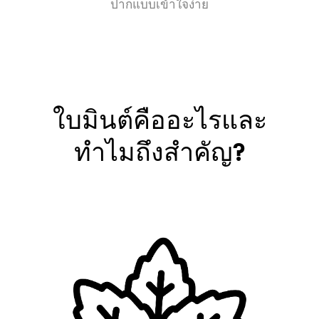
ปากแบบเข้าใจง่าย
สมุนไพรกับดารดูแลช่องปาก
ปัญหาฟันผุ
สุขภาพฟัน
กิจวัตรประจำวันในการดูแลสุขภาพช่องปาก
ใบมินต์คืออะไรและ
แปรงสีฟันไฟฟ้า
ทำไมถึงสำคัญ?
หัวข้อที่ได้รับความสนใจอื่นๆ
การดูแลเคลือบฟัน
แปรงสีฟัน
รอยยิ้ม
โอกาส/ เวลา
กิจกรรมเพื่อส่วนร่วม
โควิท-19
การเดท
พฤติกรรม / นิสัย
ความสวยงาม
เรื่องอื่นๆ