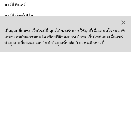
ดาร์ลี่ ที แคร์
ดาร์ลี่ เอ็กซ์เปิร์ต
เมื่อคุณเยี่ยมชมเว็บไซต์นี้ คุณได้ยอมรับการใช้คุกกี้เพื่อเสนอโฆษณาที่
เหมาะสมกับความสนใจ เพื่อสถิติของการเข้าชมเว็บไซต์และเพื่อแชร์
สุขภาพช่องปาก
ข้อมูลเกี่ยวกับบริษัท
ข้อมูลบนสื่อสังคมออนไลน์ ข้อมูลเพิ่มเติม โปรด
คลิกตรงนี้
ข่าวใหม่
Brand Initiative
นโยบายทางกฎหมาย
คุณภาพและความปลอดภัย
นโยบายความเป็นส่วนตัว
Cookie Policy
แผนผังเว็บไซต์
ติดต่อเรา