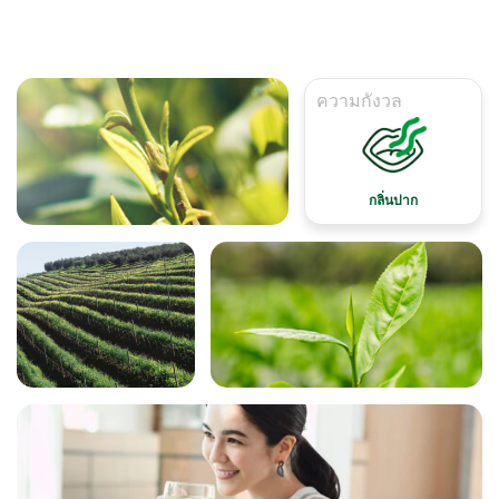
ความกังวล
กลิ่นปาก