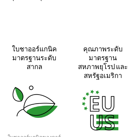
ใบชาออร์แกนิค
คุณภาพระดับ
มาตรฐานระดับ
มาตรฐาน
สากล
สหภาพยุโรป และ
สหรัฐอเมริกา